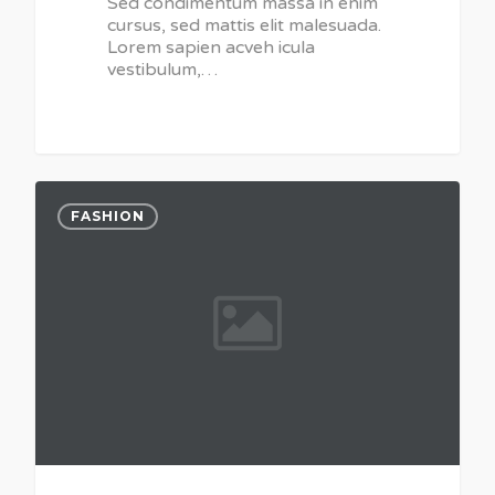
Sed condimentum massa in enim
cursus, sed mattis elit malesuada.
Lorem sapien acveh icula
À propos
vestibulum,…
Expertise
Électricité industriel
Réalisations
commerciale
Contact
Calibration pétrolière
49
FASHION