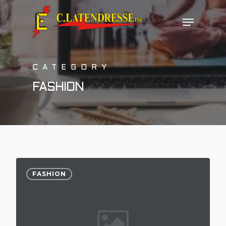
Hit enter to search or ESC to close
CATEGORY
FASHION
975
FASHION