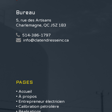
À propos
Bureau
Expertise
5, rue des Artisans
Charlemagne, QC J5Z 1B3
Électricité industriel
Réalisations
commerciale
514-386-1797
Contact
info@clatendresseinc.ca
Calibration pétrolière
PAGES
• Accueil
• À propos
• Entrepreneur électricien
• Calibration pétrolière
• Réalisations